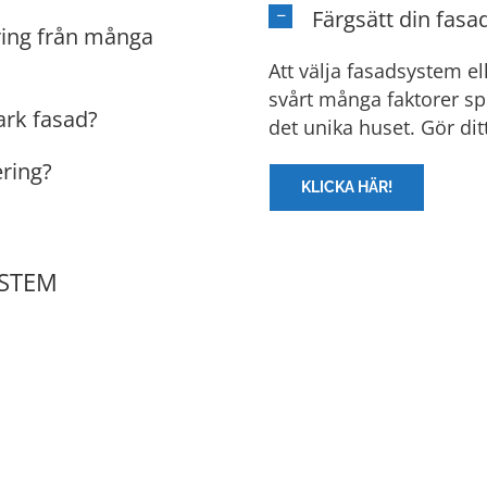
Färgsätt din fasa
ring från många
Att välja fasadsystem el
svårt många faktorer spe
ark fasad?
det unika huset. Gör dit
ering?
KLICKA HÄR!
YSTEM