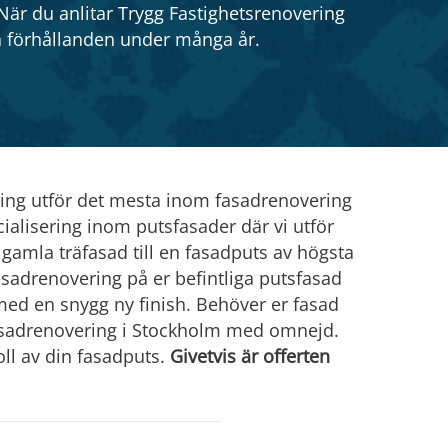
När du anlitar Trygg Fastighetsrenovering
ffa förhållanden under många år.
ring utför det mesta inom fasadrenovering
alisering inom putsfasader där vi utför
in gamla träfasad till en fasadputs av högsta
 fasadrenovering på er befintliga putsfasad
ed en snygg ny finish. Behöver er fasad
fasadrenovering i Stockholm med omnejd.
ll av din fasadputs.
Givetvis är offerten