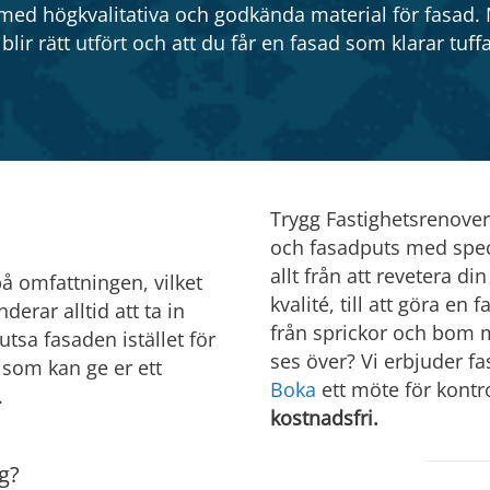
med högkvalitativa och godkända material för fasad. 
 blir rätt utfört och att du får en fasad som klarar tu
Trygg Fastighetsrenove
och fasadputs med speci
allt från att revetera d
på omfattningen, vilket
kvalité, till att göra en
erar alltid att ta in
från sprickor och bom m
putsa fasaden istället för
ses över? Vi erbjuder 
n som kan ge er ett
Boka
ett möte för kontro
.
kostnadsfri.
g?